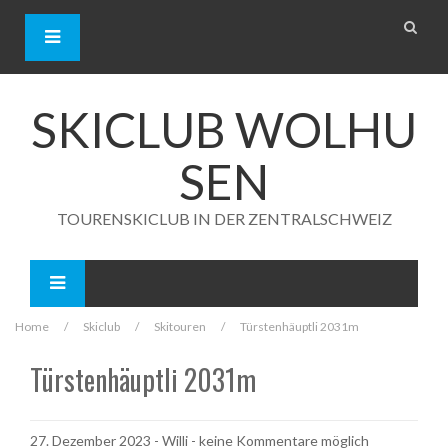
S
k
i
p
t
o
SKICLUB WOLHU
c
o
SEN
n
t
e
TOURENSKICLUB IN DER ZENTRALSCHWEIZ
n
t
Home
/
Skiclub
/
Skitouren
/
Türstenhäuptli 2031m
Türstenhäuptli 2031m
27. Dezember 2023
-
Willi
- keine Kommentare möglich