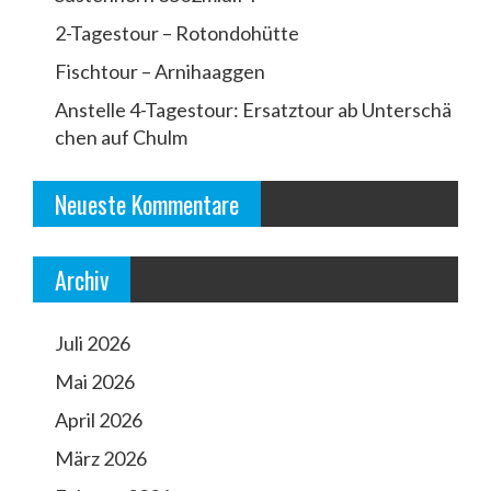
s
2-Tagestour – Rotondohütte
n
a
Fischtour – Arnihaaggen
v
Anstelle 4-Tagestour: Ersatztour ab Unterschä
chen auf Chulm
i
g
Neueste Kommentare
a
t
Archiv
i
o
Juli 2026
n
Mai 2026
April 2026
März 2026