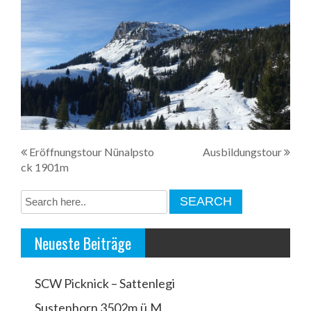
B
Eröffnungstour Nünalpsto
Ausbildungstour
ck 1901m
e
i
t
Neueste Beiträge
r
a
SCW Picknick – Sattenlegi
g
Sustenhorn 3502m.ü.M