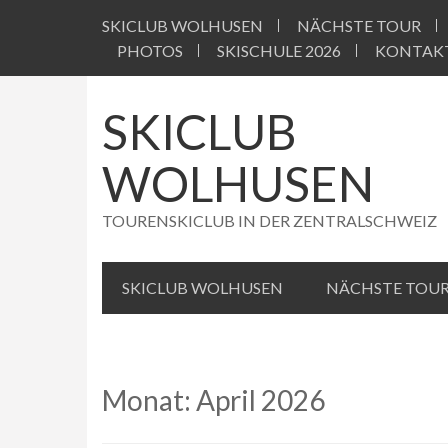
Skip
SKICLUB WOLHUSEN
NÄCHSTE TOUR
to
content
PHOTOS
SKISCHULE 2026
KONTAK
SKICLUB
WOLHUSEN
TOURENSKICLUB IN DER ZENTRALSCHWEIZ
SKICLUB WOLHUSEN
NÄCHSTE TOU
Monat:
April 2026