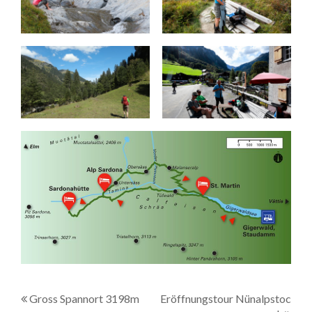
B
Gross Spannort 3198m
Eröffnungstour Nünalpstoc