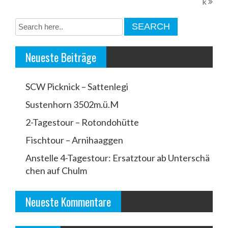
k
e
i
t
Neueste Beiträge
r
a
SCW Picknick – Sattenlegi
g
Sustenhorn 3502m.ü.M
s
2-Tagestour – Rotondohütte
n
a
Fischtour – Arnihaaggen
v
Anstelle 4-Tagestour: Ersatztour ab Unterschä
chen auf Chulm
i
g
Neueste Kommentare
a
t