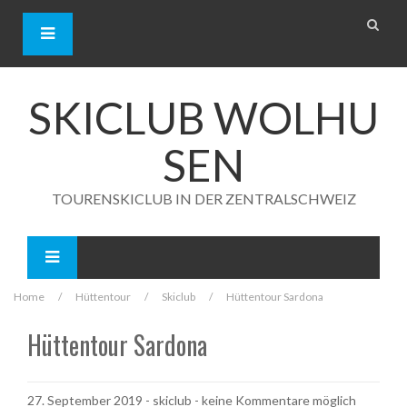
S
k
i
p
t
o
SKICLUB WOLHU
c
o
SEN
n
t
e
TOURENSKICLUB IN DER ZENTRALSCHWEIZ
n
t
Home
/
Hüttentour
/
Skiclub
/
Hüttentour Sardona
Hüttentour Sardona
27. September 2019
-
skiclub
- keine Kommentare möglich