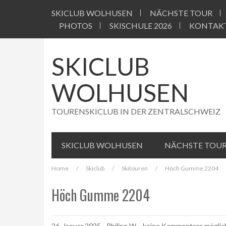
Skip
SKICLUB WOLHUSEN
NÄCHSTE TOUR
to
content
PHOTOS
SKISCHULE 2026
KONTAK
SKICLUB
WOLHUSEN
TOURENSKICLUB IN DER ZENTRALSCHWEIZ
SKICLUB WOLHUSEN
NÄCHSTE TOU
Home
/
Skiclub
/
Skitouren
/
Höch Gumme 2204
Höch Gumme 2204
26. Januar 2025
-
Philipp W.
- keine Kommentare möglic