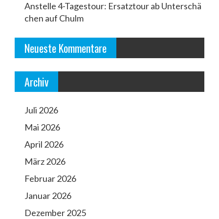
v
Anstelle 4-Tagestour: Ersatztour ab Unterschä
chen auf Chulm
i
g
Neueste Kommentare
a
t
Archiv
i
o
Juli 2026
n
Mai 2026
April 2026
März 2026
Februar 2026
Januar 2026
Dezember 2025