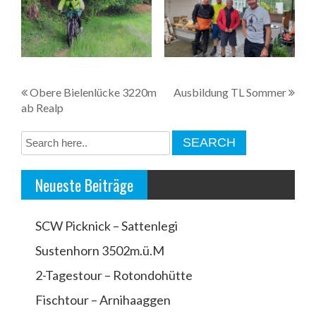
B
Obere Bielenlücke 3220m
Ausbildung TL Sommer
ab Realp
e
i
t
Neueste Beiträge
r
a
SCW Picknick – Sattenlegi
g
Sustenhorn 3502m.ü.M
s
2-Tagestour – Rotondohütte
n
a
Fischtour – Arnihaaggen