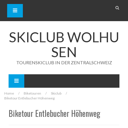
S
k
i
p
t
o
SKICLUB WOLHU
c
o
SEN
n
t
e
TOURENSKICLUB IN DER ZENTRALSCHWEIZ
n
t
Home
/
Biketouren
/
Skiclub
/
Biketour Entlebucher Höhenweg
Biketour Entlebucher Höhenweg