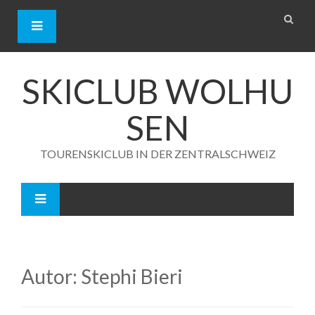
S
k
i
p
t
o
SKICLUB WOLHU
c
o
SEN
n
t
e
TOURENSKICLUB IN DER ZENTRALSCHWEIZ
n
t
Autor:
Stephi Bieri