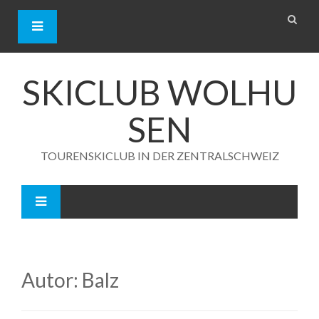
S
k
i
p
t
o
SKICLUB WOLHU
c
o
SEN
n
t
e
TOURENSKICLUB IN DER ZENTRALSCHWEIZ
n
t
Autor:
Balz