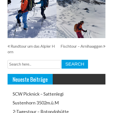
B
Rundtour um das Alpler H
Fischtour – Arnihaaggen
orn
e
i
t
Neueste Beiträge
r
a
SCW Picknick – Sattenlegi
g
Sustenhorn 3502m.ü.M
s
2-Tagestour – Rotondohütte