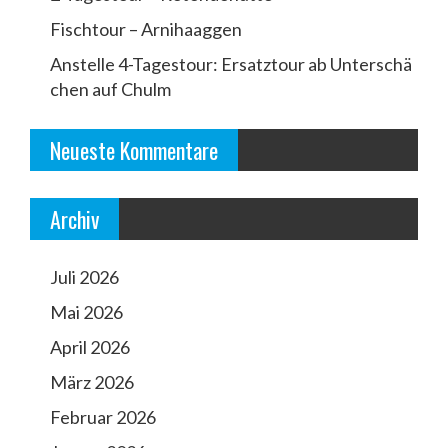
n
a
Fischtour – Arnihaaggen
v
Anstelle 4-Tagestour: Ersatztour ab Unterschä
chen auf Chulm
i
g
Neueste Kommentare
a
t
Archiv
i
o
Juli 2026
n
Mai 2026
April 2026
März 2026
Februar 2026