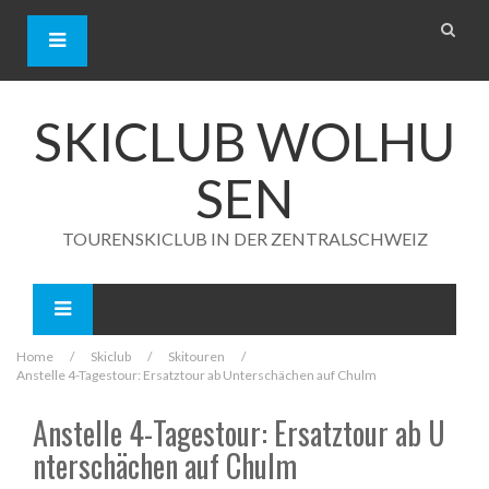
S
k
i
p
t
o
SKICLUB WOLHU
c
o
SEN
n
t
e
TOURENSKICLUB IN DER ZENTRALSCHWEIZ
n
t
Home
/
Skiclub
/
Skitouren
/
Anstelle 4-Tagestour: Ersatztour ab Unterschächen auf Chulm
Anstelle 4-Tagestour: Ersatztour ab U
nterschächen auf Chulm