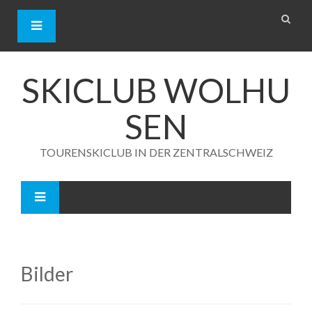
S
k
i
p
t
o
SKICLUB WOLHU
c
o
SEN
n
t
e
TOURENSKICLUB IN DER ZENTRALSCHWEIZ
n
t
Bilder