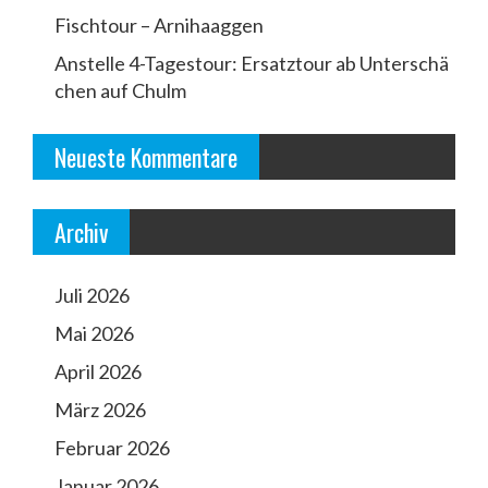
m
Fischtour – Arnihaaggen
e
Anstelle 4-Tagestour: Ersatztour ab Unterschä
r
chen auf Chulm
i
e
Neueste Kommentare
r
u
Archiv
n
g
Juli 2026
d
Mai 2026
e
April 2026
r
März 2026
B
Februar 2026
e
Januar 2026