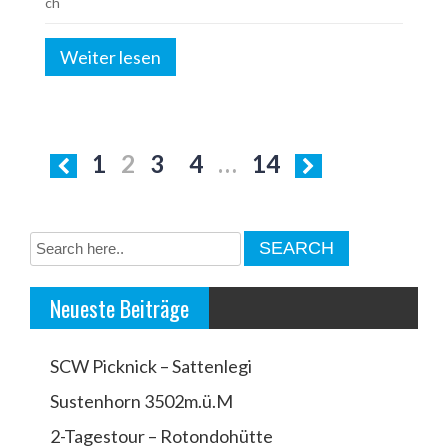
ch
Weiter lesen
S
1
2
3
4
…
14
e
i
t
e
Neueste Beiträge
n
n
SCW Picknick – Sattenlegi
u
Sustenhorn 3502m.ü.M
m
2-Tagestour – Rotondohütte